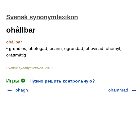
Svensk synonymlexikon
ohållbar
ohållbar
• grundlös, obefogad, osann, ogrundad, obevisad, ohemyl,
orättmätig
Svensk synonymlexikon
.
2013
.
Игры ⚽
Нужно решить контрольную?
ohägn
ohämmad