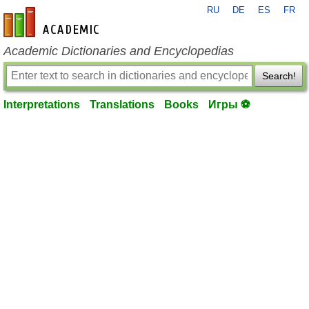
RU
DE
ES
FR
en-academic.com
Academic Dictionaries and Encyclopedias
Search!
Interpretations
Translations
Books
Игры ⚽